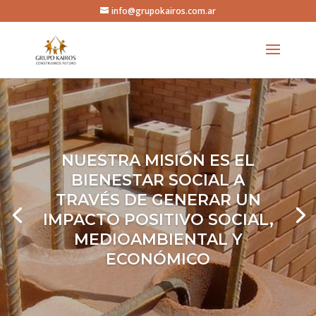
info@grupokairos.com.ar
NUESTRA MISIÓN ES EL
BIENESTAR SOCIAL A
TRAVÉS DE GENERAR UN
IMPACTO POSITIVO SOCIAL,
MEDIOAMBIENTAL Y
ECONÓMICO