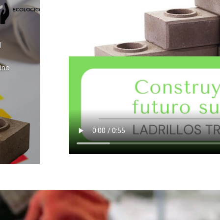
l
ino